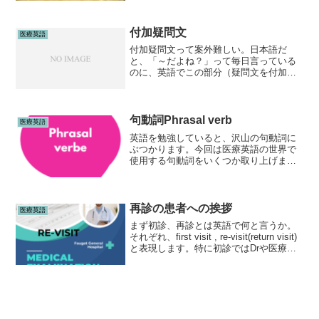
が、心配なので夕食は薬膳粥にした。お
米 平甘 脾胃 補中益気ヨクイニン
微寒甘淡 脾胃肺 利...
付加疑問文
医療英語
付加疑問文って案外難しい。日本語だ
と、「～だよね？」って毎日言っている
のに、英語でこの部分（疑問文を付加）
をくっつけようとすると、一瞬戸惑う。
しかも、付加疑問文での質問に答える時
に厄介なのは、「否定文～,肯定文？」の
形の付加疑問文の時。例え...
句動詞Phrasal verb
医療英語
英語を勉強していると、沢山の句動詞に
ぶつかります。今回は医療英語の世界で
使用する句動詞をいくつか取り上げま
す。ちなみに英語では句動詞のことを
Phrasal verbと言います。服を脱ぐ：take
off your clothes服を着る：p...
再診の患者への挨拶
医療英語
まず初診、再診とは英語で何と言うか。
それぞれ、first visit , re-visit(return visit)
と表現します。特に初診ではDrや医療ス
タッフは必ず患者に対して「どうしまし
たか？」といったフレーズが挨拶代わり
といっていい...