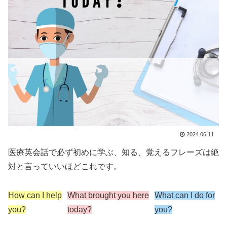
2024.06.11
医療英会話で必ず初めに学ぶ、知る、覚えるフレーズは絶
対と言っていいほどこれです。
How can I help
What brought you here
What can I do for
you?
today?
you?