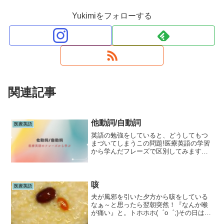
Yukimiをフォローする
関連記事
他動詞/自動詞
医療英語
英語の勉強をしていると、どうしてもつ
まづいてしまうこの問題!医療英語の学習
から学んだフレーズで区別してみます。
⒈This medicine may cause
drowsiness.→この薬は眠気を催すことが
あります。2.The side ...
咳
医療英語
夫が風邪を引いた夕方から咳をしている
なぁ～と思ったら翌朝突然！『なんか喉
が痛い』と。トホホホ(゜o゜;)その日はと
りあえず桔梗石膏と鎮痛剤を飲ませた