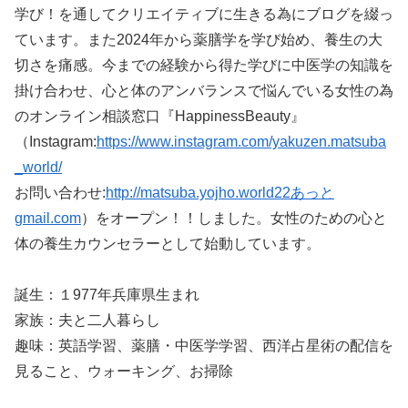
学び！を通してクリエイティブに生きる為にブログを綴っ
ています。また2024年から薬膳学を学び始め、養生の大
切さを痛感。今までの経験から得た学びに中医学の知識を
掛け合わせ、心と体のアンバランスで悩んでいる女性の為
のオンライン相談窓口『HappinessBeauty』
（Instagram:
https://www.instagram.com/yakuzen.matsuba
_world/
お問い合わせ:
http://matsuba.yojho.world22あっと
gmail.com
）をオープン！！しました。女性のための心と
体の養生カウンセラーとして始動しています。
誕生：１977年兵庫県生まれ
家族：夫と二人暮らし
趣味：英語学習、薬膳・中医学学習、西洋占星術の配信を
見ること、ウォーキング、お掃除