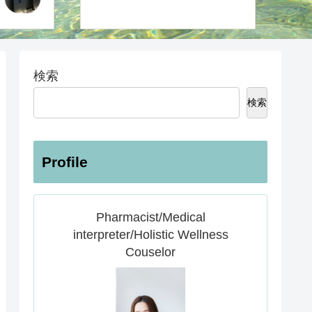
検索
検索
Profile
Pharmacist/Medical
interpreter/Holistic Wellness
Couselor