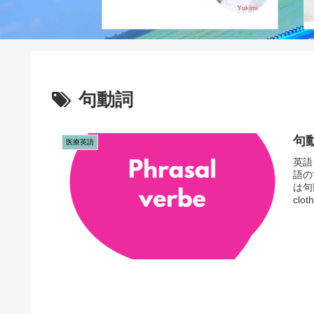
句動詞
句動
医療英語
英語
語の
は句動
clo